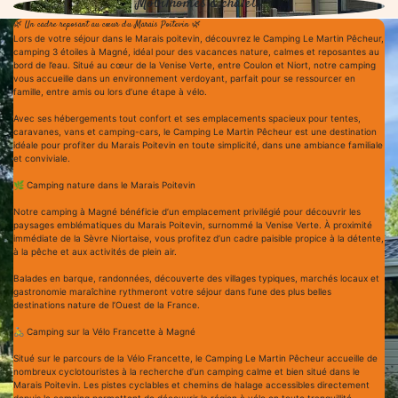
Avec ses hébergements tout confort et ses emplacements spacieux pour tentes,
caravanes, vans et camping-cars, le Camping Le Martin Pêcheur est une destination
idéale pour profiter du Marais Poitevin en toute simplicité, dans une ambiance familiale
et conviviale.
🌿 Camping nature dans le Marais Poitevin
Notre camping à Magné bénéficie d’un emplacement privilégié pour découvrir les
paysages emblématiques du Marais Poitevin, surnommé la Venise Verte. À proximité
immédiate de la Sèvre Niortaise, vous profitez d’un cadre paisible propice à la détente,
à la pêche et aux activités de plein air.
Balades en barque, randonnées, découverte des villages typiques, marchés locaux et
gastronomie maraîchine rythmeront votre séjour dans l’une des plus belles
destinations nature de l’Ouest de la France.
🚴 Camping sur la Vélo Francette à Magné
Situé sur le parcours de la Vélo Francette, le Camping Le Martin Pêcheur accueille de
nombreux cyclotouristes à la recherche d’un camping calme et bien situé dans le
Marais Poitevin. Les pistes cyclables et chemins de halage accessibles directement
depuis le camping permettent de découvrir la région à vélo en toute tranquillité.
Le camping propose également des tarifs adaptés aux voyageurs à vélo ainsi que des
équipements pratiques pour les séjours itinérants.
🎣 Camping idéal pour la pêche et les vacances au calme
La Sèvre Niortaise, située juste en face du camping, ravira les amateurs de pêche et