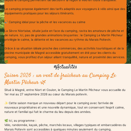
de nature. Ici, pas de grandes animations bruyantes : le Camping Le Martin Pêcheur
privilégie le calme, la détente et les vacances au rythme du Marais Poitevin.
Grâce à sa situation idéale proche des commerces, des activités touristiques et de la
piscine municipale de Magné accessible gratuitement en été pour les clients du
camping, vous profitez d’un séjour alliant tranquillité, nature et proximité des services.
🌿
#Actualités
Saison 2026 : un vent de fraîcheur au Camping Le
Martin Pêcheur 🌿
Situé à Magné, entre Niort et Coulon, le Camping Le Martin Pêcheur vous accueille du
1er mai au 27 septembre 2026 au cœur du Marais poitevin.
✨ Cette saison marque un nouveau départ pour le camping avec l’arrivée de
nouveaux propriétaires et une nouvelle dynamique, tout en conservant l’esprit calme,
nature et familial qui fait le charme du lieu depuis des années.
🌿 Ici, au programme :
Vélo, randonnée, kayak, pêche, marchés locaux, villages typiques et embarcadères du
Marais Poitevin sont accessibles à quelques minutes seulement du camping.
Activités nature et loisirs pour toute la famille au cœur du Marais Poitevin
Au Camping Le Martin Pêcheur à Magné, profitez d’un séjour au calme au cœur du
Marais poitevin, dans un environnement naturel idéal pour se ressourcer en famille,
entre amis ou lors d’une étape à vélo.