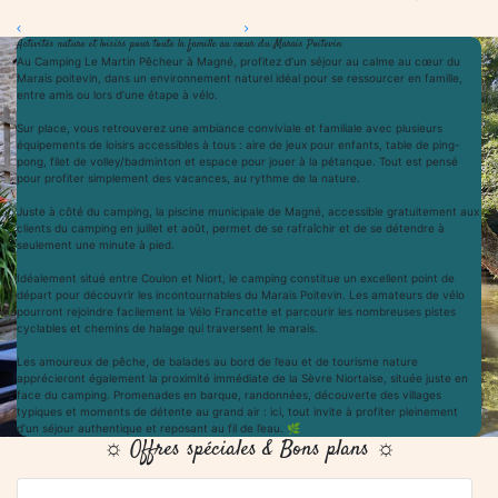
Sur place, vous retrouverez une ambiance conviviale et familiale avec plusieurs
équipements de loisirs accessibles à tous : aire de jeux pour enfants, table de ping-
pong, filet de volley/badminton et espace pour jouer à la pétanque. Tout est pensé
pour profiter simplement des vacances, au rythme de la nature.
Juste à côté du camping, la piscine municipale de Magné, accessible gratuitement aux
clients du camping en juillet et août, permet de se rafraîchir et de se détendre à
seulement une minute à pied.
Idéalement situé entre Coulon et Niort, le camping constitue un excellent point de
départ pour découvrir les incontournables du Marais Poitevin. Les amateurs de vélo
pourront rejoindre facilement la Vélo Francette et parcourir les nombreuses pistes
cyclables et chemins de halage qui traversent le marais.
Les amoureux de pêche, de balades au bord de l’eau et de tourisme nature
apprécieront également la proximité immédiate de la Sèvre Niortaise, située juste en
face du camping. Promenades en barque, randonnées, découverte des villages
typiques et moments de détente au grand air : ici, tout invite à profiter pleinement
d’un séjour authentique et reposant au fil de l’eau. 🌿
☼ Offres spéciales & Bons plans ☼