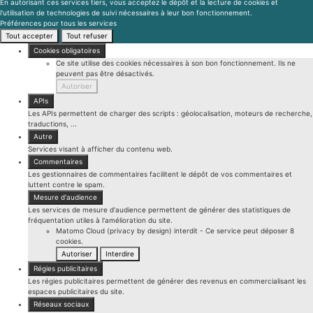
Autoriser
APIs
Les APIs permettent de charger des scripts : géolocalisation, moteurs de recherche,
traductions, ...
Autre
Services visant à afficher du contenu web.
Commentaires
Les gestionnaires de commentaires facilitent le dépôt de vos commentaires et
luttent contre le spam.
Mesure d'audience
Les services de mesure d'audience permettent de générer des statistiques de
fréquentation utiles à l'amélioration du site.
Matomo Cloud (privacy by design)
interdit
-
Ce service peut déposer 8
cookies.
Autoriser
Interdire
Régies publicitaires
Les régies publicitaires permettent de générer des revenus en commercialisant les
espaces publicitaires du site.
Réseaux sociaux
Les réseaux sociaux permettent d'améliorer la convivialité du site et aident à sa
promotion via les partages.
Support
Les services de support vous permettent d'entrer en contact avec l'équipe du site
et d'aider à son amélioration.
Vidéos
Les services de partage de vidéo permettent d'enrichir le site de contenu