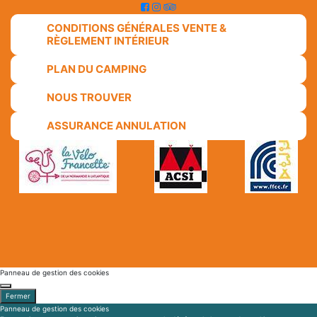
NOUS TROUVER
ASSURANCE ANNULATION
Panneau de gestion des cookies
Fermer
Panneau de gestion des cookies
En autorisant ces services tiers, vous acceptez le dépôt et la lecture de cookies et
l'utilisation de technologies de suivi nécessaires à leur bon fonctionnement.
Préférences pour tous les services
Tout accepter
Tout refuser
Cookies obligatoires
Ce site utilise des cookies nécessaires à son bon fonctionnement. Ils ne
peuvent pas être désactivés.