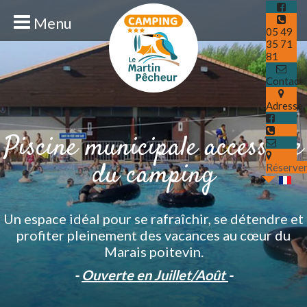
Menu
05 49
35 71
81
Contact
Adresse
Piscine municipale accessible
du camping
Réserve
Un espace idéal pour se rafraîchir, se détendre et
profiter pleinement des vacances au cœur du
Marais poitevin
.
-
Ouverte en Juillet/Août
-