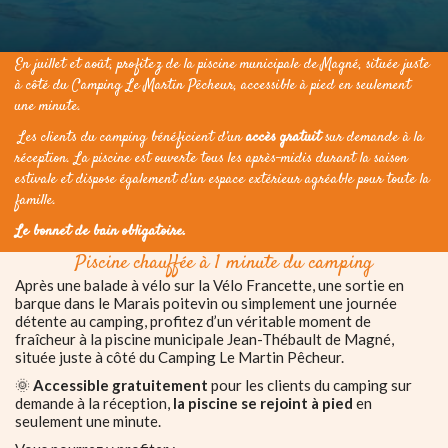
En juillet et août, profitez de la piscine municipale de
Magné
, située juste
à côté du Camping Le Martin Pêcheur, accessible à pied en seulement
une minute.
Les clients du camping bénéficient d’un
accès gratuit
sur demande à la
réception. La piscine est ouverte tous les après-midis durant la saison
estivale et dispose également d’un espace extérieur agréable pour toute la
famille.
Le bonnet de bain obligatoire.
Piscine chauffée à 1 minute du camping
Après une balade à vélo sur la
Vélo Francette
, une sortie en
barque dans le
Marais poitevin
ou simplement une journée
détente au camping, profitez d’un véritable moment de
fraîcheur à la piscine municipale Jean-Thébault de
Magné
,
située juste à côté du Camping Le Martin Pêcheur.
🌞
Accessible gratuitement
pour les clients du camping sur
demande à la réception,
la piscine se rejoint à pied
en
seulement une minute.